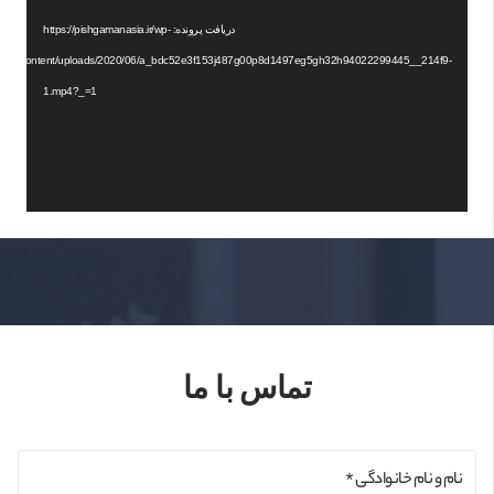
ویدیو
دریافت پرونده: https://pishgamanasia.ir/wp-
content/uploads/2020/06/a_bdc52e3f153j487g00p8d1497eg5gh32h94022299445__214f9-
1.mp4?_=1
تماس با ما
نام و نام خانوادگی *