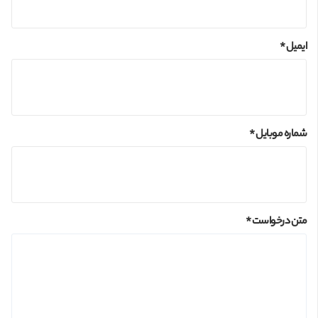
ایمیل *
شماره موبایل *
متن درخواست *