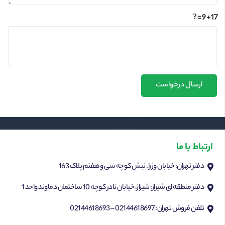
17 + 9 = ?
ارسال درخواست
ارتباط با ما
دفتر تهران: خیابان وزرا، نبش کوچه سی و هفتم پلاک 163
دفتر منطقه ای شیراز: شیراز، خیابان نادر کوچه 10 ساختمان دماوند واحد 1
تلفن فروش تهران: 02144618697 – 02144618693