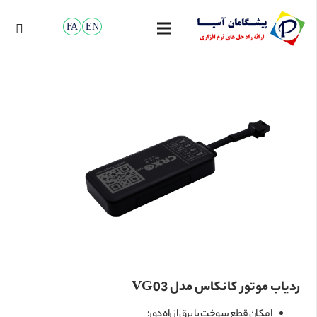
FA
EN
ردیاب موتور کانکاس مدل VG03
امکان قطع سوخت یا برق از راه دور؛