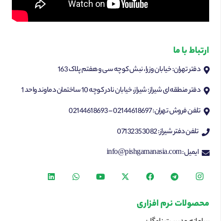
ارتباط با ما
دفتر تهران: خیابان وزرا، نبش کوچه سی و هفتم پلاک 163
دفتر منطقه ای شیراز: شیراز، خیابان نادر کوچه 10 ساختمان دماوند واحد 1
تلفن فروش تهران: 02144618697 – 02144618693
تلفن دفتر شیراز: 07132353082
ایمیل: info@pishgamanasia.com
محصولات نرم افزاری