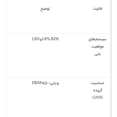
قابلیت
توضیح
سیستم‌ های
GPS، BDS و LBS
موقعیت‌
یابی
حساسیت
ردیابی: -162 DBM
گیرنده
GNSS