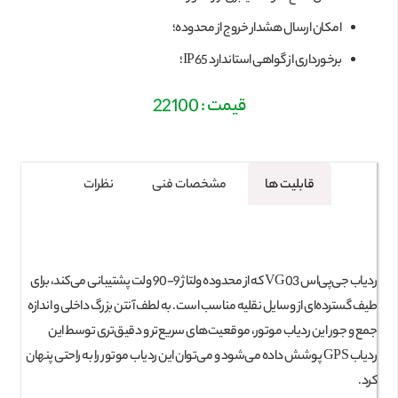
امکان ارسال هشدار خروج از محدوده؛
برخورداری از گواهی استاندارد IP65؛
قیمت : 22100
قابلیت ها
مشخصات فنی
نظرات
ردیاب جی‌پی‌اس VG03 که از محدوده ولتاژ 9-90 ولت پشتیبانی می‌کند، برای
طیف گسترده‌ای از وسایل نقلیه مناسب است. به لطف آنتن بزرگ داخلی و اندازه
جمع و جور این ردیاب موتور، موقعیت‌های سریع‌تر و دقیق‌تری توسط این
ردیاب GPS پوشش داده می‌شود و می‌توان این ردیاب موتور را به راحتی پنهان
کرد.