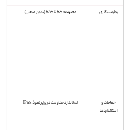
رطوبت کاری
محدوده: ۵٪ تا ۹۵٪ (بدون میعان)
حفاظت و
استاندارد مقاومت در برابر نفوذ: IP65
استانداردها