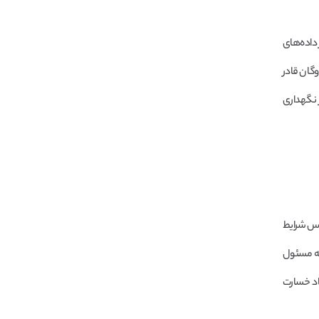
 داده‌های
گان قادر
 نگهداری
ساس شرایط
به مسئول
اد خسارت