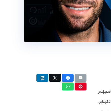
عمیرات را
د نگهداری