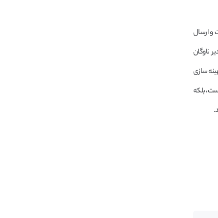
 و ارسال
ر ناوگان
هینه سازی
یست، بلکه
.