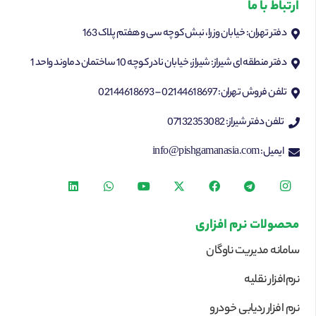
ارتباط با ما
دفتر تهران: خیابان وزرا، نبش کوچه سی و هفتم پلاک 163
دفتر منطقه ای شیراز: شیراز، خیابان نادر کوچه 10 ساختمان دماوند واحد 1
تلفن فروش تهران: 02144618697 – 02144618693
تلفن دفتر شیراز: 07132353082
ایمیل: info@pishgamanasia.com
محصولات نرم افزاری
سامانه مدیریت ناوگان
نرم‌افزار نقلیه
نرم افزار ردیابی خودرو