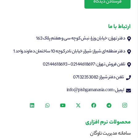
فرستادن دیدگاه
ارتباط با ما
دفتر تهران: خیابان وزرا، نبش کوچه سی و هفتم پلاک 163
دفتر منطقه ای شیراز: شیراز، خیابان نادر کوچه 10 ساختمان دماوند واحد 1
تلفن فروش تهران: 02144618697 – 02144618693
تلفن دفتر شیراز: 07132353082
ایمیل: info@pishgamanasia.com
محصولات نرم افزاری
سامانه مدیریت ناوگان