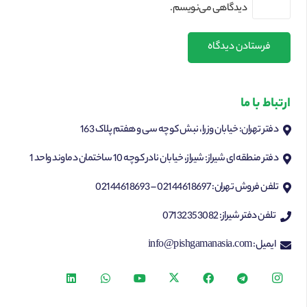
دیدگاهی می‌نویسم.
فرستادن دیدگاه
ارتباط با ما
دفتر تهران: خیابان وزرا، نبش کوچه سی و هفتم پلاک 163
دفتر منطقه ای شیراز: شیراز، خیابان نادر کوچه 10 ساختمان دماوند واحد 1
تلفن فروش تهران: 02144618697 – 02144618693
تلفن دفتر شیراز: 07132353082
ایمیل: info@pishgamanasia.com