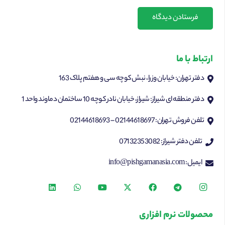
فرستادن دیدگاه
ارتباط با ما
دفتر تهران: خیابان وزرا، نبش کوچه سی و هفتم پلاک 163
دفتر منطقه ای شیراز: شیراز، خیابان نادر کوچه 10 ساختمان دماوند واحد 1
تلفن فروش تهران: 02144618697 – 02144618693
تلفن دفتر شیراز: 07132353082
ایمیل: info@pishgamanasia.com
محصولات نرم افزاری