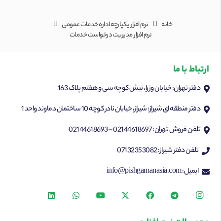
خانه
نرم افزار یکپارچه اداره خدمات عمومی
نرم افزار مدیریت درخواست خدمات
ارتباط با ما
دفتر تهران: خیابان وزرا، نبش کوچه سی و هفتم پلاک 163
دفتر منطقه ای شیراز: شیراز، خیابان نادر کوچه 10 ساختمان دماوند واحد 1
تلفن فروش تهران: 02144618697 – 02144618693
تلفن دفتر شیراز: 07132353082
ایمیل: info@pishgamanasia.com