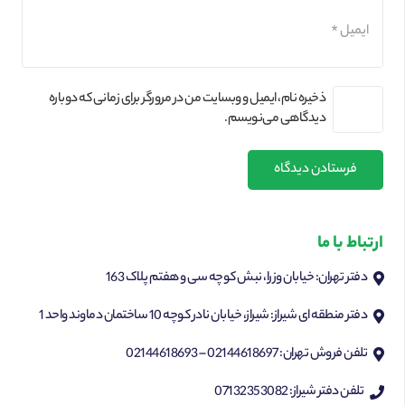
ذخیره نام، ایمیل و وبسایت من در مرورگر برای زمانی که دوباره
دیدگاهی می‌نویسم.
فرستادن دیدگاه
ارتباط با ما
دفتر تهران: خیابان وزرا، نبش کوچه سی و هفتم پلاک 163
دفتر منطقه ای شیراز: شیراز، خیابان نادر کوچه 10 ساختمان دماوند واحد 1
تلفن فروش تهران: 02144618697 – 02144618693
تلفن دفتر شیراز: 07132353082