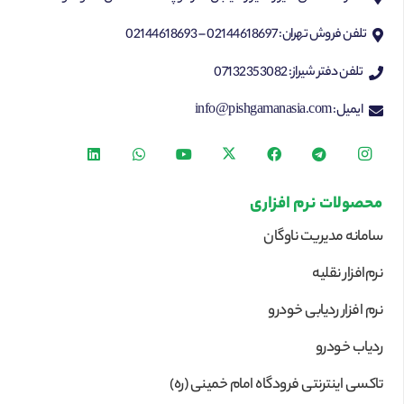
تلفن فروش تهران: 02144618697 – 02144618693
تلفن دفتر شیراز: 07132353082
ایمیل: info@pishgamanasia.com
محصولات نرم افزاری
سامانه مدیریت ناوگان
نرم‌افزار نقلیه
نرم افزار ردیابی خودرو
ردیاب خودرو
تاکسی اینترنتی فرودگاه امام خمینی (ره)