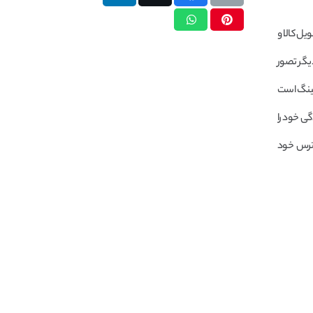
یل کالا و
یگر تصور
اچینگ است
گی خود را
سترس خود