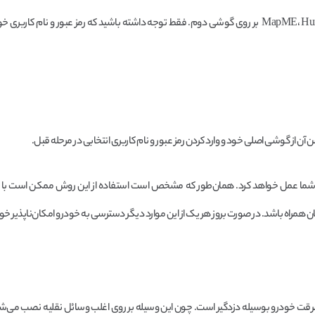
۲- نصب نرم‌افزارهای ردیابی رایگان مثل MapME، Hurdlr، EverTrack، TripLog بر روی گوشی دوم. فقط توجه داشته باشید که رمز عبور و نام
رای شما عمل خواهد کرد. همان‌طور که مشخص است استفاده از این روش ممکن است با
همراه باشد. در صورت بروز هر یک از این موارد دیگر دسترسی به خودرو امکان‌ناپذیر خو
 سرقت خودرو بوسیله دزدگیر است. چون این وسیله بر روی اغلب وسائل نقلیه نصب می‌