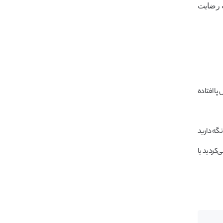
عث رضایت
پا افتاده
گه‌ دارید
‌کردید یا