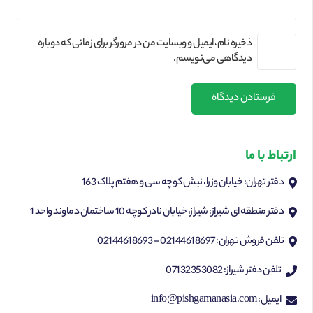
ذخیره نام، ایمیل و وبسایت من در مرورگر برای زمانی که دوباره
دیدگاهی می‌نویسم.
فرستادن دیدگاه
ارتباط با ما
دفتر تهران: خیابان وزرا، نبش کوچه سی و هفتم پلاک 163
دفتر منطقه ای شیراز: شیراز، خیابان نادر کوچه 10 ساختمان دماوند واحد 1
تلفن فروش تهران: 02144618697 – 02144618693
تلفن دفتر شیراز: 07132353082
ایمیل: info@pishgamanasia.com