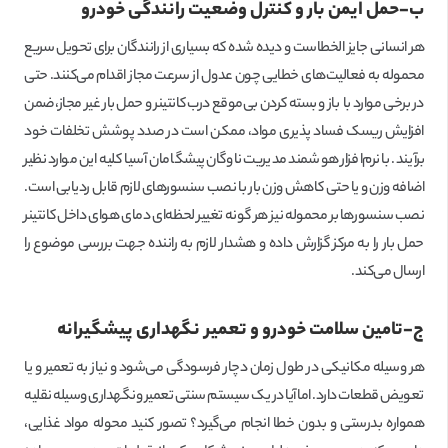
ب-حمل ایمن بار و کنترل وضعیت رانندگی خودرو
هر انسانی جایز الخطاست و دیده شده که بسیاری از رانندگان برای تحویل سریع
محموله به فعالیت‌های خطایی چون عدول از سرعت مجاز اقدام می‌کنند. حتی
در برخی موارد با باز و بسته کردن بی‌موقع درب کانتینر و حمل بار غیر مجاز، ضمن
افزایش ریسک فساد پذیری مواد، ممکن است در صدد پوشش تخلفات خود
برآیند. با نرم‌افزار هوشمند مدیریت ناوگان پیشگامان آسیا کلیه این موارد نظیر
اضافه وزن و یا حتی کاهش وزن بار با نصب سنسورهای لازم قابل ردیابی است.
نصب سنسورها بر محموله نیز هر گونه تغییر لحظه‌ای دمای هوای داخل کانتینر
حمل بار را به مرکز گزارش داده و هشدار لازم به راننده جهت بررسی موضوع را
ارسال می‌کند.
ج-تامین سلامت خودرو و تعمیر نگهداری پیشگیرانه
هر وسیله مکانیکی در طول زمان دچار فرسودگی می‌شود و نیاز به تعمیر و یا
تعویض قطعات دارد. اما آیا در یک سیستم سنتی تعمیر ونگهداری وسیله نقلیه
همواره بدرستی و بدون خطا انجام می‌گیرد؟ تصور کنید محوله مواد غذایی،