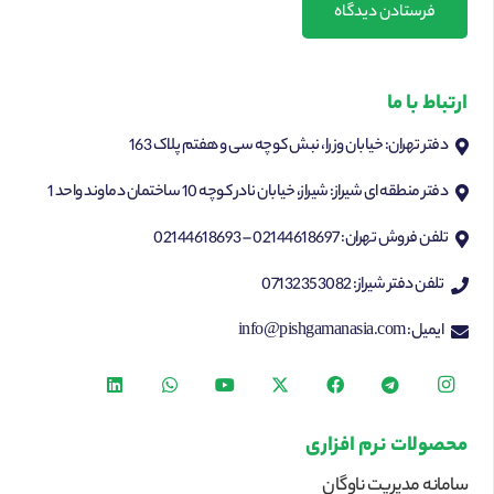
فرستادن دیدگاه
ارتباط با ما
دفتر تهران: خیابان وزرا، نبش کوچه سی و هفتم پلاک 163
دفتر منطقه ای شیراز: شیراز، خیابان نادر کوچه 10 ساختمان دماوند واحد 1
تلفن فروش تهران: 02144618697 – 02144618693
تلفن دفتر شیراز: 07132353082
ایمیل: info@pishgamanasia.com
محصولات نرم افزاری
سامانه مدیریت ناوگان