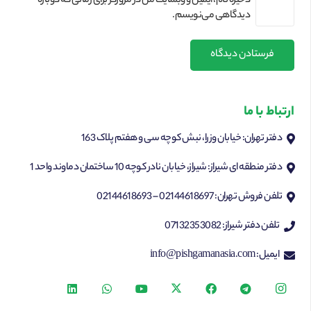
ذخیره نام، ایمیل و وبسایت من در مرورگر برای زمانی که دوباره
دیدگاهی می‌نویسم.
فرستادن دیدگاه
ارتباط با ما
دفتر تهران: خیابان وزرا، نبش کوچه سی و هفتم پلاک 163
دفتر منطقه ای شیراز: شیراز، خیابان نادر کوچه 10 ساختمان دماوند واحد 1
تلفن فروش تهران: 02144618697 – 02144618693
تلفن دفتر شیراز: 07132353082
ایمیل: info@pishgamanasia.com