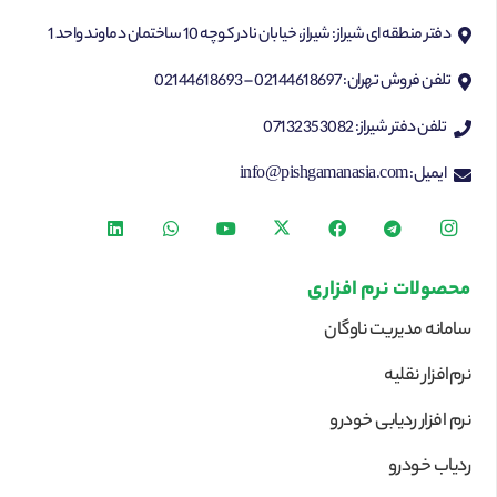
دفتر منطقه ای شیراز: شیراز، خیابان نادر کوچه 10 ساختمان دماوند واحد 1
تلفن فروش تهران: 02144618697 – 02144618693
تلفن دفتر شیراز: 07132353082
ایمیل: info@pishgamanasia.com
محصولات نرم افزاری
سامانه مدیریت ناوگان
نرم‌افزار نقلیه
نرم افزار ردیابی خودرو
ردیاب خودرو