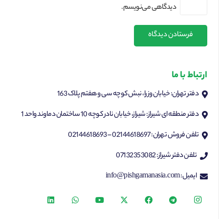
دیدگاهی می‌نویسم.
فرستادن دیدگاه
ارتباط با ما
دفتر تهران: خیابان وزرا، نبش کوچه سی و هفتم پلاک 163
دفتر منطقه ای شیراز: شیراز، خیابان نادر کوچه 10 ساختمان دماوند واحد 1
تلفن فروش تهران: 02144618697 – 02144618693
تلفن دفتر شیراز: 07132353082
ایمیل: info@pishgamanasia.com