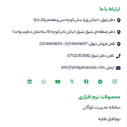
ارتباط با ما
دفتر تهران: خیابان وزرا، نبش کوچه سی و هفتم پلاک 163
دفتر منطقه ای شیراز: شیراز، خیابان نادر کوچه 10 ساختمان دماوند واحد 1
تلفن فروش تهران: 02144618697 – 02144618693
تلفن دفتر شیراز: 07132353082
ایمیل: info@pishgamanasia.com
محصولات نرم افزاری
سامانه مدیریت ناوگان
نرم‌افزار نقلیه