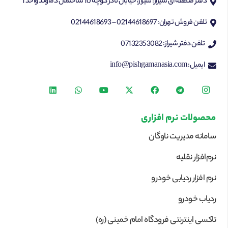
دفتر منطقه ای شیراز: شیراز، خیابان نادر کوچه 10 ساختمان دماوند واحد 1
تلفن فروش تهران: 02144618697 – 02144618693
تلفن دفتر شیراز: 07132353082
ایمیل: info@pishgamanasia.com
محصولات نرم افزاری
سامانه مدیریت ناوگان
نرم‌افزار نقلیه
نرم افزار ردیابی خودرو
ردیاب خودرو
تاکسی اینترنتی فرودگاه امام خمینی (ره)