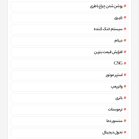
روشن شدن چراغ باطری
باربری
سیستم خنک کننده
دینام
افزایش قیمت بنزین
CNG
استپر موتور
واترپمپ
باتری
ترموستات
سنسور دما
تحول دیجیتال