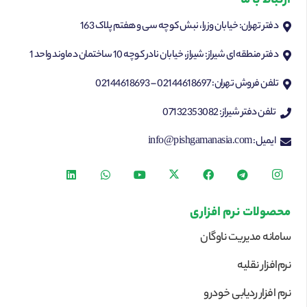
ارتباط با ما
دفتر تهران: خیابان وزرا، نبش کوچه سی و هفتم پلاک 163
دفتر منطقه ای شیراز: شیراز، خیابان نادر کوچه 10 ساختمان دماوند واحد 1
تلفن فروش تهران: 02144618697 – 02144618693
تلفن دفتر شیراز: 07132353082
ایمیل: info@pishgamanasia.com
محصولات نرم افزاری
سامانه مدیریت ناوگان
نرم‌افزار نقلیه
نرم افزار ردیابی خودرو